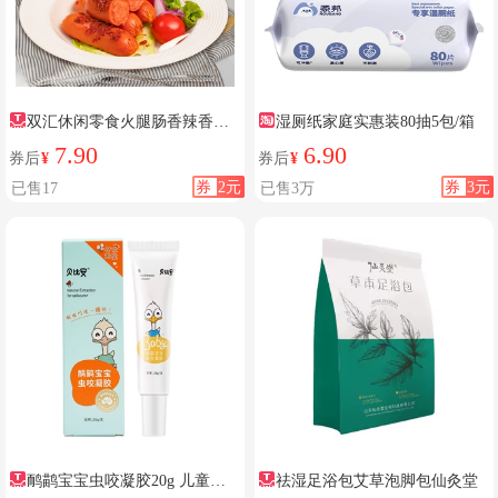
双汇休闲零食火腿肠香辣香脆
湿厕纸家庭实惠装80抽5包/箱
肠
7.90
6.90
券后
¥
券后
¥
券
2元
券
3元
已售17
已售3万
鸸鹋宝宝虫咬凝胶20g 儿童婴
祛湿足浴包艾草泡脚包仙灸堂