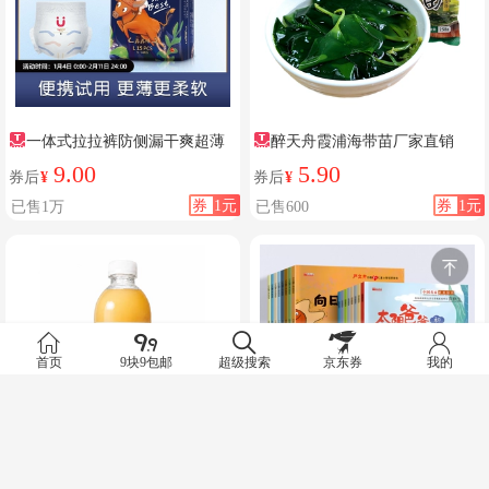
一体式拉拉裤防侧漏干爽超薄
醉天舟霞浦海带苗厂家直销
9.00
5.90
券后
¥
券后
¥
券
1元
券
1元
已售1万
已售600
首页
9块9包邮
超级搜索
京东券
我的