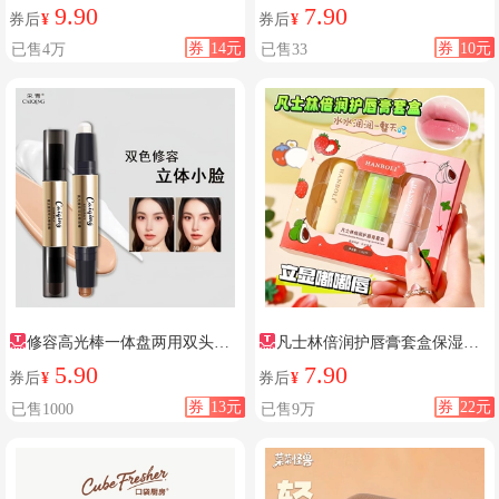
幼儿蚊子跳蚤叮咬紫草膏
9.90
7.90
券后
¥
券后
¥
券
14元
券
10元
已售4万
已售33
修容高光棒一体盘两用双头阴
凡士林倍润护唇膏套盒保湿滋
影
润秋冬去死皮防干裂修复淡化唇
5.90
7.90
券后
¥
券后
¥
纹男女
券
13元
券
22元
已售1000
已售9万