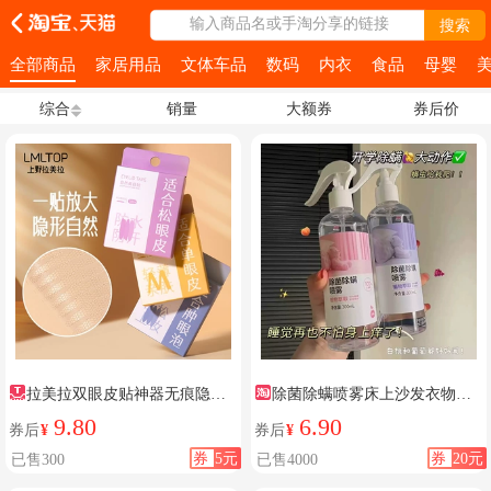
输入商品名或手淘分享的链接
搜索
全部商品
家居用品
文体车品
数码
内衣
食品
母婴
综合
销量
大额券
券后价
拉美拉双眼皮贴神器无痕隐形
除菌除螨喷雾床上沙发衣物香
自然蕾丝单面双面肿眼泡美目专
氛喷雾
9.80
6.90
券后
¥
券后
¥
用男女
券
5元
券
20元
已售300
已售4000