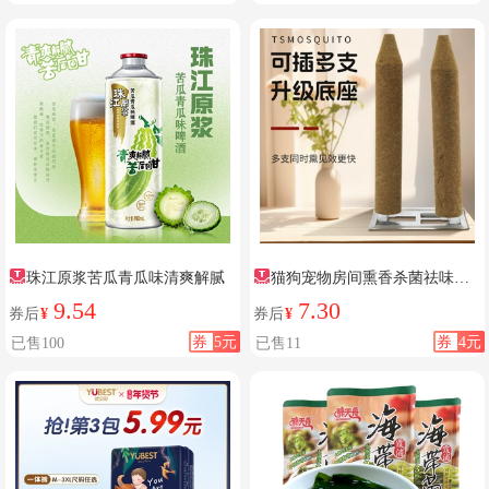
珠江原浆苦瓜青瓜味清爽解腻
猫狗宠物房间熏香杀菌祛味除
臭
9.54
7.30
券后
¥
券后
¥
券
5元
券
4元
已售100
已售11