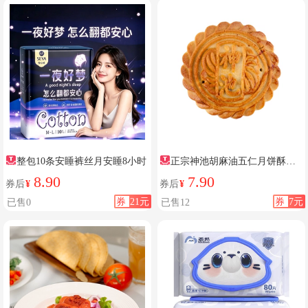
整包10条安睡裤丝月安睡8小时
正宗神池胡麻油五仁月饼酥饼
中秋节传统老式手工点心糕点批
8.90
7.90
券后
¥
券后
¥
发团购
券
21元
券
7元
已售0
已售12