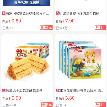
清凉润喉糖教师护嗓喉片胖大
听宠除臭樱花绵绵混合猫砂
海枇杷糖金银花咽喉糖含片薄荷
9.80
7.90
券后
¥
券后
¥
糖硬糖
券
25元
券
4元
已售200
已售1万
味滋源手工鸡蛋酥鸡蛋卷
3D立体翻翻经典童话绘本 纸板
硬壳精装 立体经典 3D立体效果
5.90
5.80
券后
¥
券后
¥
身临其境 充满童趣风格 审美能力
券
3元
券
4元
已售4000
已售54