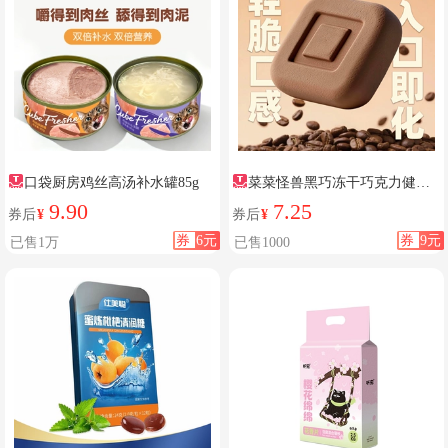
口袋厨房鸡丝高汤补水罐85g
菜菜怪兽黑巧冻干巧克力健康
零食
9.90
7.25
券后
¥
券后
¥
券
6元
券
9元
已售1万
已售1000