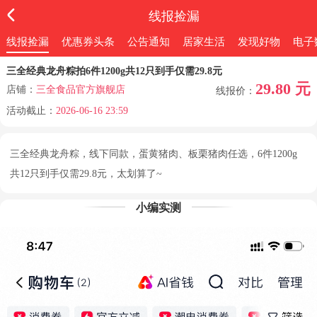
线报捡漏
线报捡漏
优惠券头条
公告通知
居家生活
发现好物
电子
三全经典龙舟粽拍6件1200g共12只到手仅需29.8元
29.80 元
店铺：
三全食品官方旗舰店
线报价：
活动截止：
2026-06-16 23:59
三全经典龙舟粽，线下同款，蛋黄猪肉、板栗猪肉任选，6件1200g
共12只到手仅需29.8元，太划算了~
小编实测